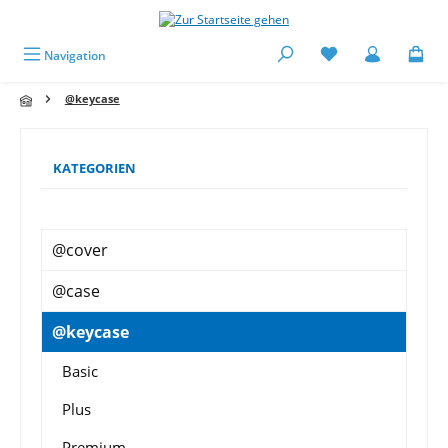
alt springen
Navigation
@keycase
KATEGORIEN
@cover
@case
@keycase
Basic
Plus
Premium