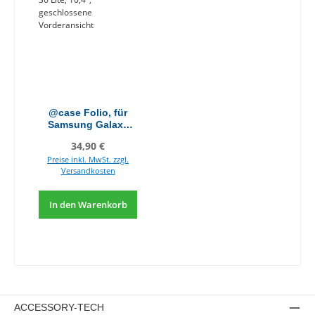
@case Folio, für
Samsung Galaxy
Tab S6 Lite, 10,4"
Regulärer Preis:
34,90 €
Preise inkl. MwSt. zzgl.
Versandkosten
In den Warenkorb
ACCESSORY-TECH