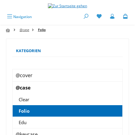
alt springen
Navigation
@case
Folio
KATEGORIEN
@cover
@case
Clear
Folio
Edu
@keycase