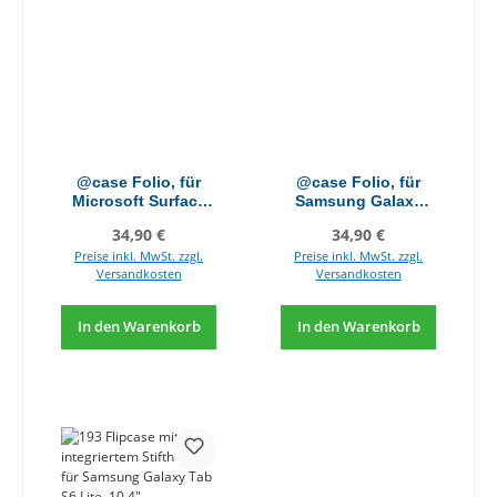
@case Folio, für
@case Folio, für
Microsoft Surface
Samsung Galaxy
Go 2 & Go3
Tab A8 (2022)
Regulärer Preis:
Regulärer Preis:
34,90 €
34,90 €
Preise inkl. MwSt. zzgl.
Preise inkl. MwSt. zzgl.
Versandkosten
Versandkosten
In den Warenkorb
In den Warenkorb