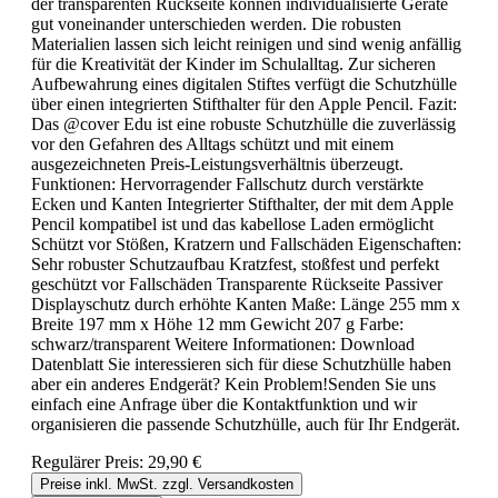
der transparenten Rückseite können individualisierte Geräte
gut voneinander unterschieden werden. Die robusten
Materialien lassen sich leicht reinigen und sind wenig anfällig
für die Kreativität der Kinder im Schulalltag. Zur sicheren
Aufbewahrung eines digitalen Stiftes verfügt die Schutzhülle
über einen integrierten Stifthalter für den Apple Pencil. Fazit:
Das @cover Edu ist eine robuste Schutzhülle die zuverlässig
vor den Gefahren des Alltags schützt und mit einem
ausgezeichneten Preis-Leistungsverhältnis überzeugt.
Funktionen: Hervorragender Fallschutz durch verstärkte
Ecken und Kanten Integrierter Stifthalter, der mit dem Apple
Pencil kompatibel ist und das kabellose Laden ermöglicht
Schützt vor Stößen, Kratzern und Fallschäden Eigenschaften:
Sehr robuster Schutzaufbau Kratzfest, stoßfest und perfekt
geschützt vor Fallschäden Transparente Rückseite Passiver
Displayschutz durch erhöhte Kanten Maße: Länge 255 mm x
Breite 197 mm x Höhe 12 mm Gewicht 207 g Farbe:
schwarz/transparent Weitere Informationen: Download
Datenblatt Sie interessieren sich für diese Schutzhülle haben
aber ein anderes Endgerät? Kein Problem!Senden Sie uns
einfach eine Anfrage über die Kontaktfunktion und wir
organisieren die passende Schutzhülle, auch für Ihr Endgerät.
Regulärer Preis:
29,90 €
Preise inkl. MwSt. zzgl. Versandkosten