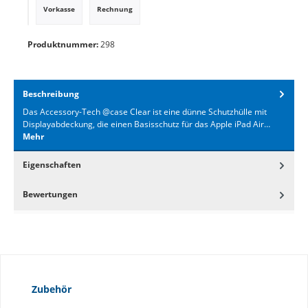
Vorkasse
Rechnung
PayPal
Produktnummer:
298
Beschreibung
Das Accessory-Tech @case Clear ist eine dünne Schutzhülle mit
Displayabdeckung, die einen Basisschutz für das Apple iPad Air…
Mehr
Eigenschaften
Bewertungen
Produktgalerie überspringen
Zubehör