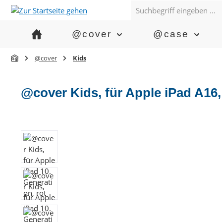
springen
Zur Hauptnavigation springen
@cover
@case
@cover
Kids
@cover Kids, für Apple iPad A16,
Bildergalerie überspringen