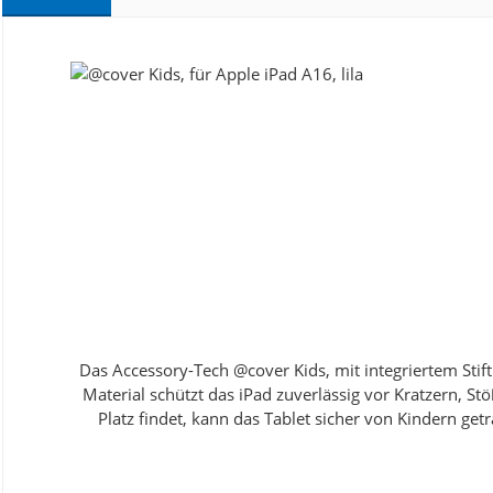
Produktgalerie überspringen
Das Accessory-Tech @cover Kids, mit integriertem Stif
Material schützt das iPad zuverlässig vor Kratzern, 
Platz findet, kann das Tablet sicher von Kindern get
Verwendung in der Video- oder Tastaturperspekti
Schulklassen oder Lerngruppen. Fazit: Das @cover
Funktionen: Passiver Displayschutz durch erhöhte Kanten Horizontale Standfunktion Standfunktion in der Tastaturperspektive Einfacher Zugriff auf alle Tasten, Anschlüsse und