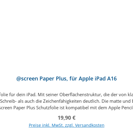
In den Warenkorb
ktion und wir organisieren die passende Schutzhülle, auch für Ih
@screen Paper Plus, für Apple iPad A16
olie für dein iPad. Mit seiner Oberflächenstruktur, die der von kl
chreib- als auch die Zeichenfähigkeiten deutlich. Die matte und
screen Paper Plus Schutzfolie ist kompatibel mit dem Apple Penc
he und die natürliche Haptik ermöglichen präzises Zeichnen und 
Regulärer Preis:
19,90 €
chutzfolie. Im Lieferumfang befindet sich ein eigens entwickelter
Preise inkl. MwSt. zzgl. Versandkosten
 Rakels ist es dann nur noch ein kleiner Schritt, bis die Schutzfol
In den Warenkorb