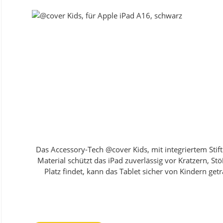
Installation so einfach wie möglich zu machen, fi
Funktionen: Schutz vor Displaybruch Zuverlässiger Kratzschutz 100% berührungssensitiv Schmutzabweisende Oberfläche Eigenschaften: Papierähnliche Haptik: Die Oberfläche
fühlt sich an wie echtes Papier, verbessert das Schreiben und Zeichnen auf dem iPad erheblich
ohne störende Reflexionen arbeiten kannst. Kompatibilität mit Apple Pencil und anderen Stiften: Nutze den Apple Pencil 1 oder 2 oder jeden anderen Stift für präzises Zeichnen
und Schreiben. Einfache Anbringung: Der mitgelieferte Adapter gewährleistet eine exakte Ausrichtung der Folie, während der Rakel eine mühelose, blasenfreie Anbringung
ermöglicht. Erlebe mit @screen Paper Plus eine neue Dimension des Schreibens und Zeichnens auf deinem iPad. Bestelle jetzt und genieße die Vorteile einer Displayschutzfolie,
die das Gefühl von echtem Papier vermittelt und deine Kreativität entfesselt. Kompatibiltät: 
Displayschutzfolie Rakel Reinigungstücher Easy Fix Adapter Aufkleber zum Folie ablösen Farbe: Transparent Sie interessieren sich für diese Schutzfolie, haben aber ein anderes
Endgerät? Kein Problem!Senden Sie uns einf
Das Accessory-Tech @cover Kids, mit integriertem Stif
Material schützt das iPad zuverlässig vor Kratzern, 
Platz findet, kann das Tablet sicher von Kindern get
Verwendung in der Video- oder Tastaturperspekti
Schulklassen oder Lerngruppen. Fazit: Das @cover
Funktionen: Passiver Displayschutz durch erhöhte Kanten Horizontale Standfunktion Standfunktion in der Tastaturperspektive Einfacher Zugriff auf alle Tasten, Anschlüsse und
Funktionen Schutz vor Kratzern und Stößen Hoher Fallschutz Integrierter Stifthalter Eigenschaften: Schützt Display, Vorder- und Rückseite 1-teiliger Schutzaufbau Kratzfest,