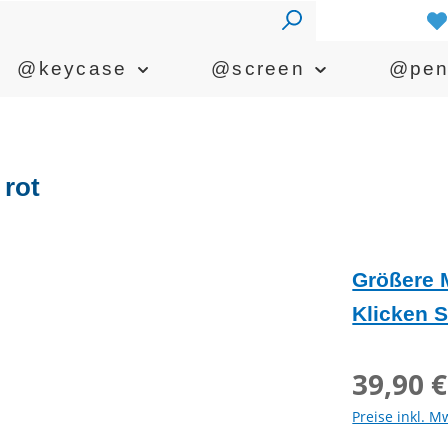
@keycase
@screen
@pe
 rot
Größere 
Klicken S
39,90 €
Preise inkl. M