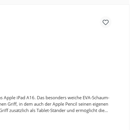
r das Apple iPad A16. Das besonders weiche EVA-Schaum-
en Griff, in dem auch der Apple Pencil seinen eigenen
riff zusätzlich als Tablet-Ständer und ermöglicht die
eidung einzelner Geräte oder ganzer Gruppen, wie
 von Grundschulen, Kindergärten oder Lerngruppen.