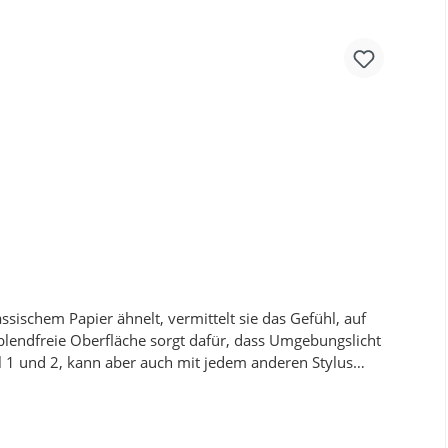
r Endgerät.
assischem Papier ähnelt, vermittelt sie das Gefühl, auf
 blendfreie Oberfläche sorgt dafür, dass Umgebungslicht
il 1 und 2, kann aber auch mit jedem anderen Stylus
genaues Schreiben. Ein besonderes Highlight ist die
 kleiner Adapter, mit dem die Folie zu 100% genau
ie vollständig und blasenfrei aufgebracht ist. Um die