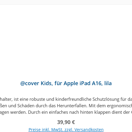
@cover Kids, für Apple iPad A16, lila
thalter, ist eine robuste und kinderfreundliche Schutzlösung fü
Stößen und Schäden durch das Herunterfallen. Mit dem ergonomisch
ragen werden. Durch ein einfaches nach hinten klappen dient der G
ve. Zahlreiche unterschiedliche Farben ermöglichen die Untersch
Regulärer Preis:
39,90 €
 Kids von Accessory-Tech ist der perfekte Begleiter im Bereich
Preise inkl. MwSt. zzgl. Versandkosten