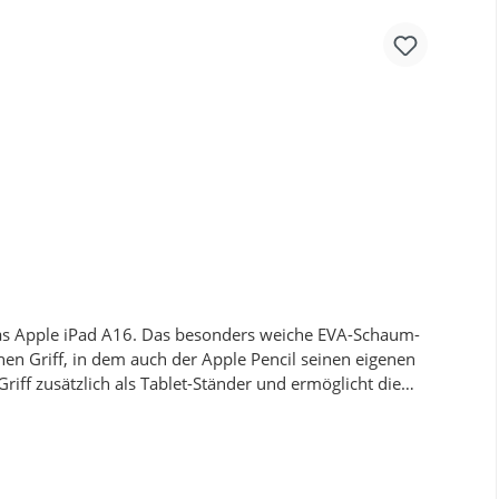
h über den abgebildeten QR-Code aufgerufen werden.
as passende Produkt, auch für Ihr Endgerät.
r das Apple iPad A16. Das besonders weiche EVA-Schaum-
en Griff, in dem auch der Apple Pencil seinen eigenen
riff zusätzlich als Tablet-Ständer und ermöglicht die
eidung einzelner Geräte oder ganzer Gruppen, wie
 von Grundschulen, Kindergärten oder Lerngruppen.