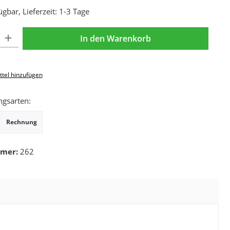
gbar, Lieferzeit: 1-3 Tage
Gib den gewünschten Wert ein oder benutze die Schaltflächen um die Anzahl zu e
In den Warenkorb
tel hinzufügen
ngsarten:
Rechnung
mmer:
262