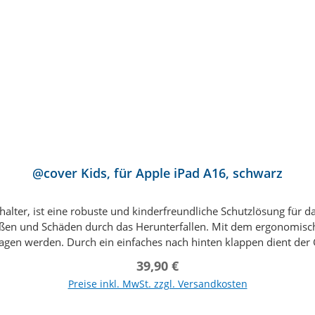
nden Sie hier einen Link zum Installationsvideo. Dieses kann auc
. Blendfreie matte Oberfläche: Das Umgebungslicht wird reduziert, sodass du
Apple iPad A16 Apple iPad 10. Generation Lieferumfang: Premium
ach eine Anfrage über die Kontaktfunktion und wir organisieren d
@cover Kids, für Apple iPad A16, schwarz
thalter, ist eine robuste und kinderfreundliche Schutzlösung fü
Stößen und Schäden durch das Herunterfallen. Mit dem ergonomisch
ragen werden. Durch ein einfaches nach hinten klappen dient der G
ve. Zahlreiche unterschiedliche Farben ermöglichen die Untersch
Regulärer Preis:
39,90 €
 Kids von Accessory-Tech ist der perfekte Begleiter im Bereich
Preise inkl. MwSt. zzgl. Versandkosten
In den Warenkorb